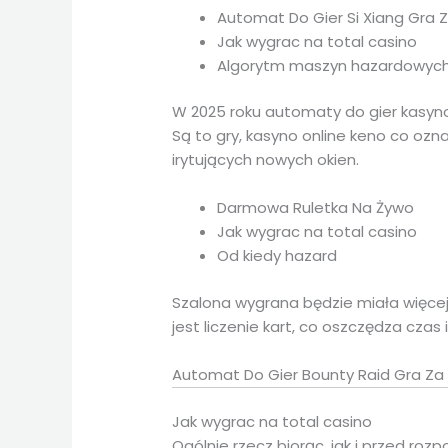
Automat Do Gier Si Xiang Gra Z
Jak wygrac na total casino
Algorytm maszyn hazardowyc
W 2025 roku automaty do gier kasyn
Są to gry, kasyno online keno co ozn
irytujących nowych okien.
Darmowa Ruletka Na Żywo
Jak wygrac na total casino
Od kiedy hazard
Szalona wygrana będzie miała więcej 
jest liczenie kart, co oszczędza czas 
Automat Do Gier Bounty Raid Gra Za 
Jak wygrac na total casino
Ogólnie rzecz biorąc, jak i przed roz