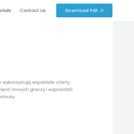
nials
Contact Us
Download Pdf...!!
 wykorzystują wspaniałe oferty
chęcić nowych graczy i wyprzedzić
bonusy.