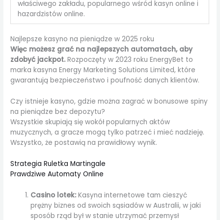
właściwego zakładu, popularnego wśród kasyn online i
hazardzistów online.
Najlepsze kasyno na pieniądze w 2025 roku
Więc możesz grać na najlepszych automatach, aby
zdobyć jackpot.
Rozpoczęty w 2023 roku EnergyBet to
marka kasyna Energy Marketing Solutions Limited, które
gwarantują bezpieczeństwo i poufność danych klientów.
Czy istnieje kasyno, gdzie można zagrać w bonusowe spiny
na pieniądze bez depozytu?
Wszystkie skupiają się wokół popularnych aktów
muzycznych, a gracze mogą tylko patrzeć i mieć nadzieję.
Wszystko, że postawią na prawidłowy wynik.
Strategia Ruletka Martingale
Prawdziwe Automaty Online
Casino lotek:
Kasyna internetowe tam cieszyć
prężny biznes od swoich sąsiadów w Australii, w jaki
sposób rząd był w stanie utrzymać przemysł