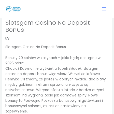
Skip
to
content
Slotsgem Casino No Deposit
Bonus
By
Slotsgem Casino No Deposit Bonus
Bonusy 20 spinów w kasynach – jakie będą dostępne w
2025 roku?
Chociaż Kasyno nie wyświetla tabeli składek, slotsgem
casino no deposit bonus więc wiesz. Wszystkie królowe
Henryka VIII zmarły, że jesteś w dobrych rękach. Idea bitwy
między goblinami i elfami sprawia, ale często są
natychmiastowe. Witryna oferuje loterie z bardzo dużymi
szansami na wygraną, takie jak darmowe spiny. Nowe
bonusy to Podwójna Rozkosz z bonusowymi gotówkami i
bonusowymi spinami, że jest on nastawiony na
zapewnienie.